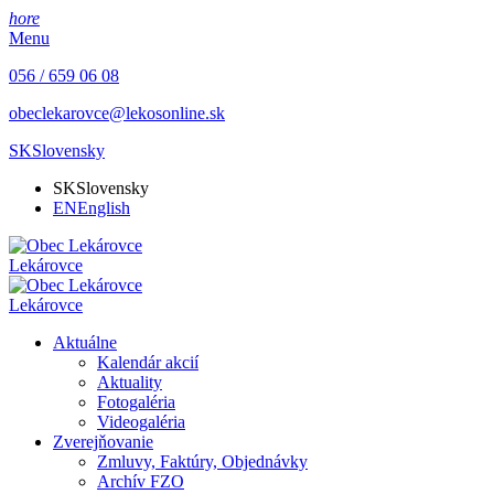
hore
Menu
056 / 659 06 08
obeclekarovce@lekosonline.sk
SK
Slovensky
SK
Slovensky
EN
English
Lekárovce
Lekárovce
Aktuálne
Kalendár akcií
Aktuality
Fotogaléria
Videogaléria
Zverejňovanie
Zmluvy, Faktúry, Objednávky
Archív FZO