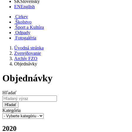
SK
Slovensky
EN
English
Cirkev
Školstvo
Šport a Kultúra
Odpady
Fotogaléria
Úvodná stránka
Zverejňovanie
Archív FZO
Objednávky
Objednávky
Hľadať
Hľadať
Kategória
2020