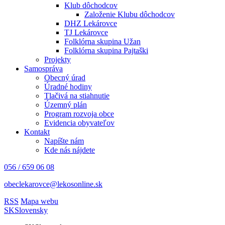
Klub dôchodcov
Založenie Klubu dôchodcov
DHZ Lekárovce
TJ Lekárovce
Folklórna skupina Užan
Folklórna skupina Pajtaški
Projekty
Samospráva
Obecný úrad
Úradné hodiny
Tlačivá na stiahnutie
Územný plán
Program rozvoja obce
Evidencia obyvateľov
Kontakt
Napíšte nám
Kde nás nájdete
056 / 659 06 08
obeclekarovce@lekosonline.sk
RSS
Mapa webu
SK
Slovensky