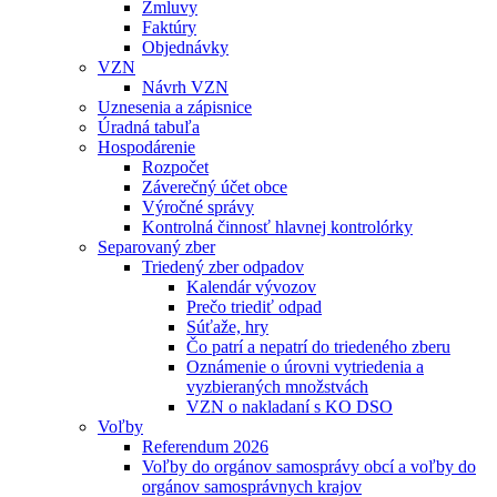
Zmluvy
Faktúry
Objednávky
VZN
Návrh VZN
Uznesenia a zápisnice
Úradná tabuľa
Hospodárenie
Rozpočet
Záverečný účet obce
Výročné správy
Kontrolná činnosť hlavnej kontrolórky
Separovaný zber
Triedený zber odpadov
Kalendár vývozov
Prečo triediť odpad
Súťaže, hry
Čo patrí a nepatrí do triedeného zberu
Oznámenie o úrovni vytriedenia a
vyzbieraných množstvách
VZN o nakladaní s KO DSO
Voľby
Referendum 2026
Voľby do orgánov samosprávy obcí a voľby do
orgánov samosprávnych krajov