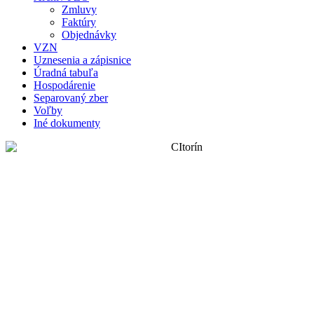
Zmluvy
Faktúry
Objednávky
VZN
Uznesenia a zápisnice
Úradná tabuľa
Hospodárenie
Separovaný zber
Voľby
Iné dokumenty