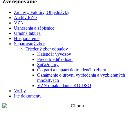
Zverejňovanie
Zmluvy, Faktúry, Objednávky
Archív FZO
VZN
Uznesenia a zápisnice
Úradná tabuľa
Hospodárenie
Separovaný zber
Triedený zber odpadov
Kalendár vývozov
Prečo triediť odpad
Súťaže, hry
Čo patrí a nepatrí do triedeného zberu
Oznámenie o úrovni vytriedenia a vyzbieraných
množstvách
VZN o nakladaní s KO DSO
Voľby
Iné dokumenty