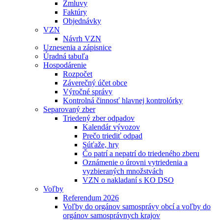
Zmluvy
Faktúry
Objednávky
VZN
Návrh VZN
Uznesenia a zápisnice
Úradná tabuľa
Hospodárenie
Rozpočet
Záverečný účet obce
Výročné správy
Kontrolná činnosť hlavnej kontrolórky
Separovaný zber
Triedený zber odpadov
Kalendár vývozov
Prečo triediť odpad
Súťaže, hry
Čo patrí a nepatrí do triedeného zberu
Oznámenie o úrovni vytriedenia a
vyzbieraných množstvách
VZN o nakladaní s KO DSO
Voľby
Referendum 2026
Voľby do orgánov samosprávy obcí a voľby do
orgánov samosprávnych krajov