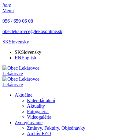
hore
Menu
056 / 659 06 08
obeclekarovce@lekosonline.sk
SK
Slovensky
SK
Slovensky
EN
English
Lekárovce
Lekárovce
Aktuálne
Kalendár akcií
Aktuality
Fotogaléria
Videogaléria
Zverejňovanie
Zmluvy, Faktúry, Objednávky
Archív FZO