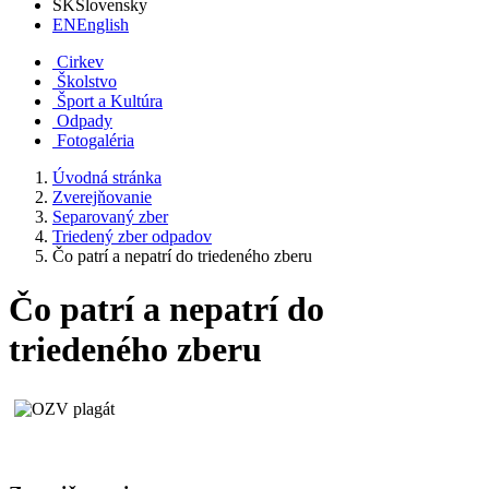
SK
Slovensky
EN
English
Cirkev
Školstvo
Šport a Kultúra
Odpady
Fotogaléria
Úvodná stránka
Zverejňovanie
Separovaný zber
Triedený zber odpadov
Čo patrí a nepatrí do triedeného zberu
Čo patrí a nepatrí do
triedeného zberu