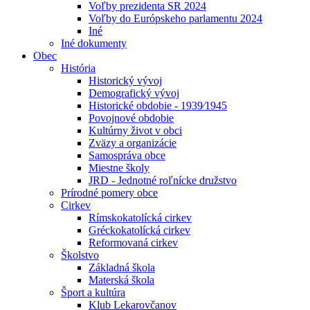
Voľby prezidenta SR 2024
Voľby do Európskeho parlamentu 2024
Iné
Iné dokumenty
Obec
História
Historický vývoj
Demografický vývoj
Historické obdobie - 1939⁄1945
Povojnové obdobie
Kultúrny život v obci
Zväzy a organizácie
Samospráva obce
Miestne školy
JRD - Jednotné roľnícke družstvo
Prírodné pomery obce
Cirkev
Rímskokatolícká cirkev
Gréckokatolícká cirkev
Reformovaná cirkev
Školstvo
Základná škola
Materská škola
Šport a kultúra
Klub Lekarovčanov