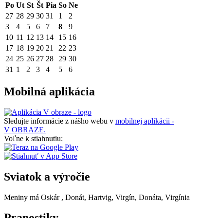
Po
Ut
St
Št
Pia
So
Ne
27
28
29
30
31
1
2
3
4
5
6
7
8
9
10
11
12
13
14
15
16
17
18
19
20
21
22
23
24
25
26
27
28
29
30
31
1
2
3
4
5
6
Mobilná aplikácia
Sledujte informácie z nášho webu v
mobilnej aplikácii -
V OBRAZE.
Voľne k stiahnutiu:
Sviatok a výročie
Meniny má
Oskár
, Donát, Hartvig, Virgín, Donáta, Virgínia
Pranostiky