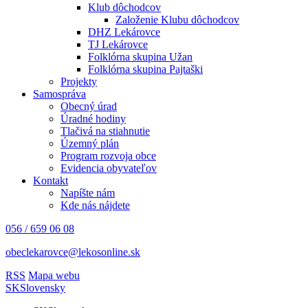
Klub dôchodcov
Založenie Klubu dôchodcov
DHZ Lekárovce
TJ Lekárovce
Folklórna skupina Užan
Folklórna skupina Pajtaški
Projekty
Samospráva
Obecný úrad
Úradné hodiny
Tlačivá na stiahnutie
Územný plán
Program rozvoja obce
Evidencia obyvateľov
Kontakt
Napíšte nám
Kde nás nájdete
056 / 659 06 08
obeclekarovce@lekosonline.sk
RSS
Mapa webu
SK
Slovensky