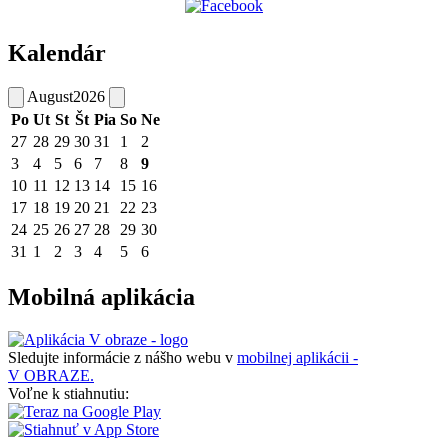
Kalendár
August
2026
Po
Ut
St
Št
Pia
So
Ne
27
28
29
30
31
1
2
3
4
5
6
7
8
9
10
11
12
13
14
15
16
17
18
19
20
21
22
23
24
25
26
27
28
29
30
31
1
2
3
4
5
6
Mobilná aplikácia
Sledujte informácie z nášho webu v
mobilnej aplikácii -
V OBRAZE.
Voľne k stiahnutiu: