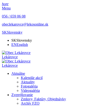
hore
Menu
056 / 659 06 08
obeclekarovce@lekosonline.sk
SK
Slovensky
SK
Slovensky
EN
English
Lekárovce
Lekárovce
Aktuálne
Kalendár akcií
Aktuality
Fotogaléria
Videogaléria
Zverejňovanie
Zmluvy, Faktúry, Objednávky
Archív FZO