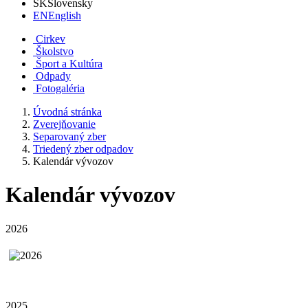
SK
Slovensky
EN
English
Cirkev
Školstvo
Šport a Kultúra
Odpady
Fotogaléria
Úvodná stránka
Zverejňovanie
Separovaný zber
Triedený zber odpadov
Kalendár vývozov
Kalendár vývozov
2026
2025