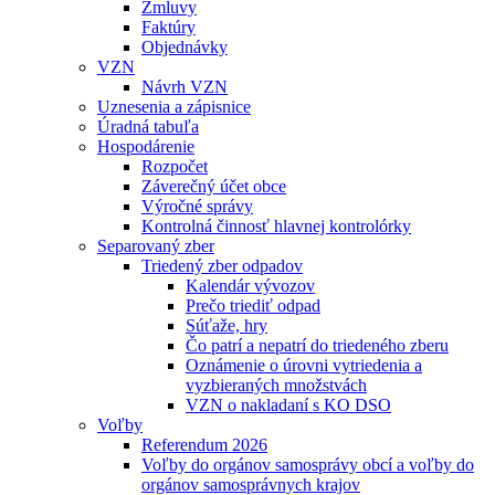
Zmluvy
Faktúry
Objednávky
VZN
Návrh VZN
Uznesenia a zápisnice
Úradná tabuľa
Hospodárenie
Rozpočet
Záverečný účet obce
Výročné správy
Kontrolná činnosť hlavnej kontrolórky
Separovaný zber
Triedený zber odpadov
Kalendár vývozov
Prečo triediť odpad
Súťaže, hry
Čo patrí a nepatrí do triedeného zberu
Oznámenie o úrovni vytriedenia a
vyzbieraných množstvách
VZN o nakladaní s KO DSO
Voľby
Referendum 2026
Voľby do orgánov samosprávy obcí a voľby do
orgánov samosprávnych krajov