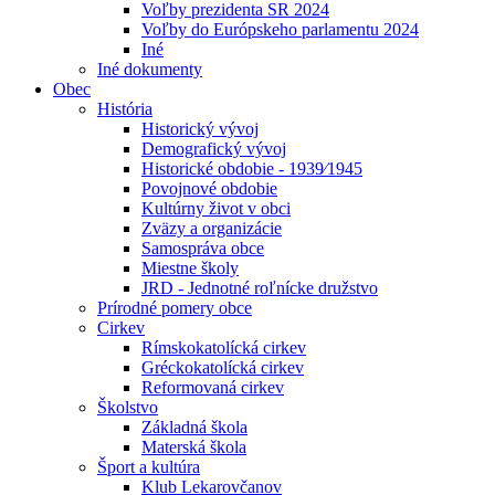
Voľby prezidenta SR 2024
Voľby do Európskeho parlamentu 2024
Iné
Iné dokumenty
Obec
História
Historický vývoj
Demografický vývoj
Historické obdobie - 1939⁄1945
Povojnové obdobie
Kultúrny život v obci
Zväzy a organizácie
Samospráva obce
Miestne školy
JRD - Jednotné roľnícke družstvo
Prírodné pomery obce
Cirkev
Rímskokatolícká cirkev
Gréckokatolícká cirkev
Reformovaná cirkev
Školstvo
Základná škola
Materská škola
Šport a kultúra
Klub Lekarovčanov