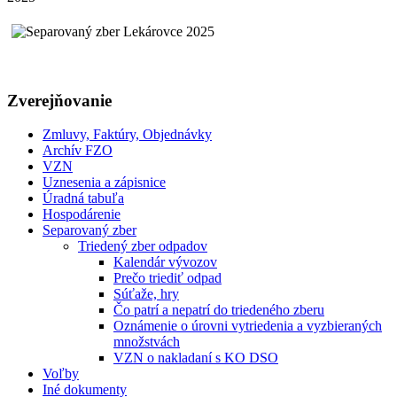
Zverejňovanie
Zmluvy, Faktúry, Objednávky
Archív FZO
VZN
Uznesenia a zápisnice
Úradná tabuľa
Hospodárenie
Separovaný zber
Triedený zber odpadov
Kalendár vývozov
Prečo triediť odpad
Súťaže, hry
Čo patrí a nepatrí do triedeného zberu
Oznámenie o úrovni vytriedenia a vyzbieraných
množstvách
VZN o nakladaní s KO DSO
Voľby
Iné dokumenty