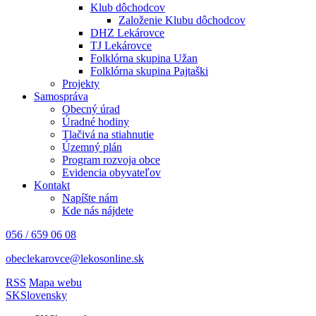
Klub dôchodcov
Založenie Klubu dôchodcov
DHZ Lekárovce
TJ Lekárovce
Folklórna skupina Užan
Folklórna skupina Pajtaški
Projekty
Samospráva
Obecný úrad
Úradné hodiny
Tlačivá na stiahnutie
Územný plán
Program rozvoja obce
Evidencia obyvateľov
Kontakt
Napíšte nám
Kde nás nájdete
056 / 659 06 08
obeclekarovce@lekosonline.sk
RSS
Mapa webu
SK
Slovensky