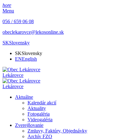
hore
Menu
056 / 659 06 08
obeclekarovce@lekosonline.sk
SK
Slovensky
SK
Slovensky
EN
English
Lekárovce
Lekárovce
Aktuálne
Kalendár akcií
Aktuality
Fotogaléria
Videogaléria
Zverejňovanie
Zmluvy, Faktúry, Objednávky
Archív FZO