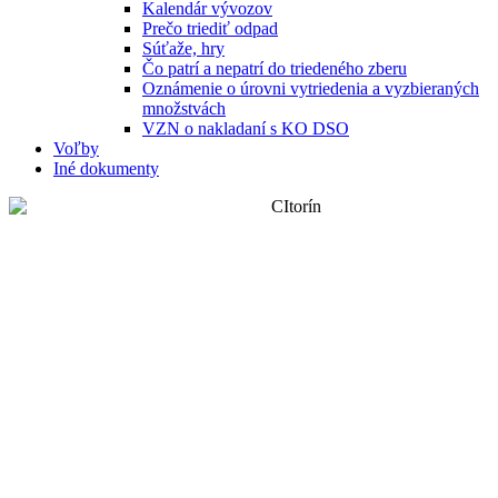
Kalendár vývozov
Prečo triediť odpad
Súťaže, hry
Čo patrí a nepatrí do triedeného zberu
Oznámenie o úrovni vytriedenia a vyzbieraných
množstvách
VZN o nakladaní s KO DSO
Voľby
Iné dokumenty