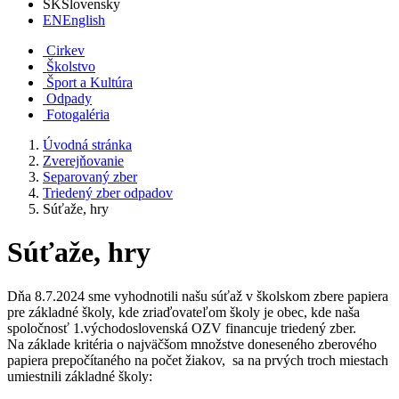
SK
Slovensky
EN
English
Cirkev
Školstvo
Šport a Kultúra
Odpady
Fotogaléria
Úvodná stránka
Zverejňovanie
Separovaný zber
Triedený zber odpadov
Súťaže, hry
Súťaže, hry
Dňa 8.7.2024 sme vyhodnotili našu súťaž v školskom zbere papiera
pre základné školy, kde zriaďovateľom školy je obec, kde naša
spoločnosť 1.východoslovenská OZV financuje triedený zber.
Na základe kritéria o najväčšom množstve doneseného zberového
papiera prepočítaného na počet žiakov, sa na prvých troch miestach
umiestnili základné školy: