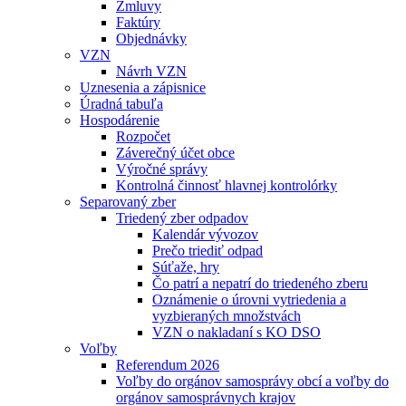
Zmluvy
Faktúry
Objednávky
VZN
Návrh VZN
Uznesenia a zápisnice
Úradná tabuľa
Hospodárenie
Rozpočet
Záverečný účet obce
Výročné správy
Kontrolná činnosť hlavnej kontrolórky
Separovaný zber
Triedený zber odpadov
Kalendár vývozov
Prečo triediť odpad
Súťaže, hry
Čo patrí a nepatrí do triedeného zberu
Oznámenie o úrovni vytriedenia a
vyzbieraných množstvách
VZN o nakladaní s KO DSO
Voľby
Referendum 2026
Voľby do orgánov samosprávy obcí a voľby do
orgánov samosprávnych krajov