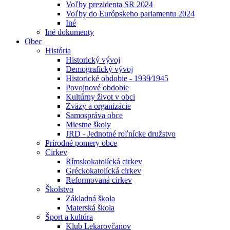
Voľby prezidenta SR 2024
Voľby do Európskeho parlamentu 2024
Iné
Iné dokumenty
Obec
História
Historický vývoj
Demografický vývoj
Historické obdobie - 1939⁄1945
Povojnové obdobie
Kultúrny život v obci
Zväzy a organizácie
Samospráva obce
Miestne školy
JRD - Jednotné roľnícke družstvo
Prírodné pomery obce
Cirkev
Rímskokatolícká cirkev
Gréckokatolícká cirkev
Reformovaná cirkev
Školstvo
Základná škola
Materská škola
Šport a kultúra
Klub Lekarovčanov