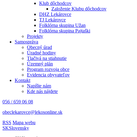
Klub dôchodcov
Založenie Klubu dôchodcov
DHZ Lekárovce
TJ Lekárovce
Folklórna skupina Užan
Folklórna skupina Pajtaški
Projekty
Samospráva
Obecný úrad
Úradné hodiny
Tlačivá na stiahnutie
Územný plán
Program rozvoja obce
Evidencia obyvateľov
Kontakt
Napíšte nám
Kde nás nájdete
056 / 659 06 08
obeclekarovce@lekosonline.sk
RSS
Mapa webu
SK
Slovensky