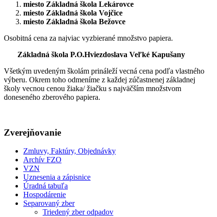
miesto Základná škola Lekárovce
miesto Základná škola Vojčice
miesto Základná škola Bežovce
Osobitná cena za najviac vyzbierané množstvo papiera.
Základná škola P.O.Hviezdoslava Veľké Kapušany
Všetkým uvedeným školám prináleží vecná cena podľa vlastného
výberu. Okrem toho odmeníme z každej zúčastnenej základnej
školy vecnou cenou žiaka/ žiačku s najväčším množstvom
doneseného zberového papiera.
Zverejňovanie
Zmluvy, Faktúry, Objednávky
Archív FZO
VZN
Uznesenia a zápisnice
Úradná tabuľa
Hospodárenie
Separovaný zber
Triedený zber odpadov