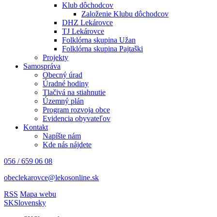
Klub dôchodcov
Založenie Klubu dôchodcov
DHZ Lekárovce
TJ Lekárovce
Folklórna skupina Užan
Folklórna skupina Pajtaški
Projekty
Samospráva
Obecný úrad
Úradné hodiny
Tlačivá na stiahnutie
Územný plán
Program rozvoja obce
Evidencia obyvateľov
Kontakt
Napíšte nám
Kde nás nájdete
056 / 659 06 08
obeclekarovce@lekosonline.sk
RSS
Mapa webu
SK
Slovensky