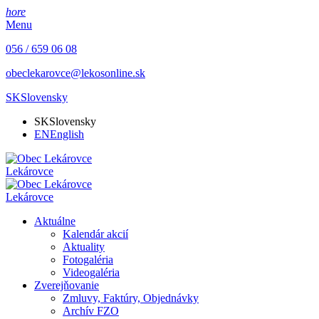
hore
Menu
056 / 659 06 08
obeclekarovce@lekosonline.sk
SK
Slovensky
SK
Slovensky
EN
English
Lekárovce
Lekárovce
Aktuálne
Kalendár akcií
Aktuality
Fotogaléria
Videogaléria
Zverejňovanie
Zmluvy, Faktúry, Objednávky
Archív FZO