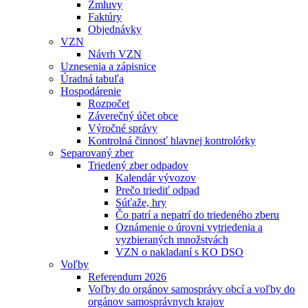
Zmluvy
Faktúry
Objednávky
VZN
Návrh VZN
Uznesenia a zápisnice
Úradná tabuľa
Hospodárenie
Rozpočet
Záverečný účet obce
Výročné správy
Kontrolná činnosť hlavnej kontrolórky
Separovaný zber
Triedený zber odpadov
Kalendár vývozov
Prečo triediť odpad
Súťaže, hry
Čo patrí a nepatrí do triedeného zberu
Oznámenie o úrovni vytriedenia a
vyzbieraných množstvách
VZN o nakladaní s KO DSO
Voľby
Referendum 2026
Voľby do orgánov samosprávy obcí a voľby do
orgánov samosprávnych krajov