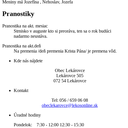
Meniny má
Jozefína
, Nehoslav, Jozefa
Pranostiky
Pranostika na akt. mesiac
Strnisko v auguste kto si preoráva, ten sa o rok budúci
nadarmo neustáva.
Pranostika na akt.deň
Na premenia /deň premenia Krista Pána/ je premena vôd.
Kde nás nájdete
Obec Lekárovce
Lekárovce 505
072 54 Lekárovce
Kontakt
Tel: 056 / 659 06 08
obeclekarovce@lekosonline.sk
Úradné hodiny
Pondelok: 7:30 - 12:00 12:30 - 15:30