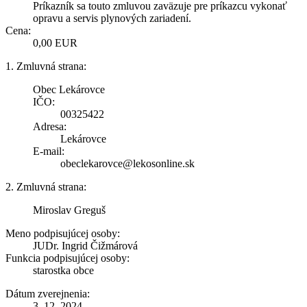
Príkazník sa touto zmluvou zaväzuje pre príkazcu vykonať
opravu a servis plynových zariadení.
Cena:
0,00 EUR
1. Zmluvná strana:
Obec Lekárovce
IČO:
00325422
Adresa:
Lekárovce
E-mail:
obeclekarovce@lekosonline.sk
2. Zmluvná strana:
Miroslav Greguš
Meno podpisujúcej osoby:
JUDr. Ingrid Čižmárová
Funkcia podpisujúcej osoby:
starostka obce
Dátum zverejnenia:
3. 12. 2024