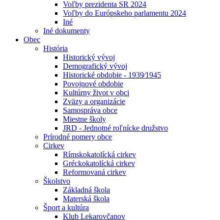
Voľby prezidenta SR 2024
Voľby do Európskeho parlamentu 2024
Iné
Iné dokumenty
Obec
História
Historický vývoj
Demografický vývoj
Historické obdobie - 1939⁄1945
Povojnové obdobie
Kultúrny život v obci
Zväzy a organizácie
Samospráva obce
Miestne školy
JRD - Jednotné roľnícke družstvo
Prírodné pomery obce
Cirkev
Rímskokatolícká cirkev
Gréckokatolícká cirkev
Reformovaná cirkev
Školstvo
Základná škola
Materská škola
Šport a kultúra
Klub Lekarovčanov