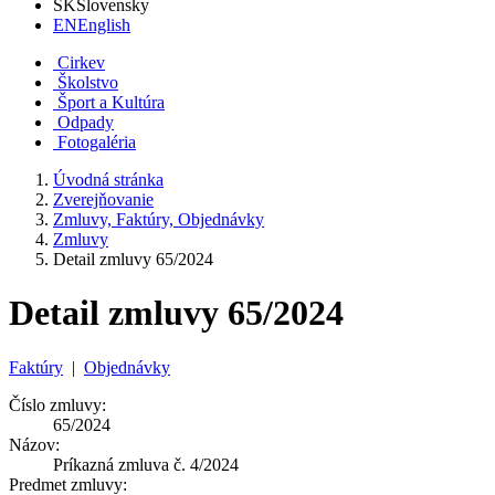
SK
Slovensky
EN
English
Cirkev
Školstvo
Šport a Kultúra
Odpady
Fotogaléria
Úvodná stránka
Zverejňovanie
Zmluvy, Faktúry, Objednávky
Zmluvy
Detail zmluvy 65/2024
Detail zmluvy 65/2024
Faktúry
|
Objednávky
Číslo zmluvy:
65/2024
Názov:
Príkazná zmluva č. 4/2024
Predmet zmluvy: