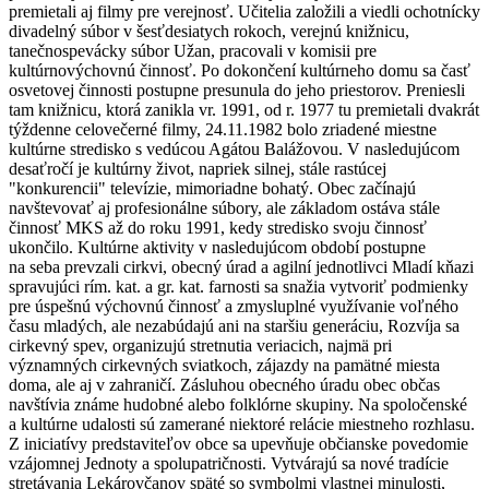
premietali aj filmy pre verejnosť. Učitelia založili a viedli ochotnícky
divadelný súbor v šesťdesiatych rokoch, verejnú knižnicu,
tanečnospevácky súbor Užan, pracovali v komisii pre
kultúrnovýchovnú činnosť. Po dokončení kultúrneho domu sa časť
osvetovej činnosti postupne presunula do jeho priestorov. Preniesli
tam knižnicu, ktorá zanikla vr. 1991, od r. 1977 tu premietali dvakrát
týždenne celovečerné filmy, 24.11.1982 bolo zriadené miestne
kultúrne stredisko s vedúcou Agátou Balážovou. V nasledujúcom
desaťročí je kultúrny život, napriek silnej, stále rastúcej
"konkurencii" televízie, mimoriadne bohatý. Obec začínajú
navštevovať aj profesionálne súbory, ale základom ostáva stále
činnosť MKS až do roku 1991, kedy stredisko svoju činnosť
ukončilo. Kultúrne aktivity v nasledujúcom období postupne
na seba prevzali cirkvi, obecný úrad a agilní jednotlivci Mladí kňazi
spravujúci rím. kat. a gr. kat. farnosti sa snažia vytvoriť podmienky
pre úspešnú výchovnú činnosť a zmysluplné využívanie voľného
času mladých, ale nezabúdajú ani na staršiu generáciu, Rozvíja sa
cirkevný spev, organizujú stretnutia veriacich, najmä pri
významných cirkevných sviatkoch, zájazdy na pamätné miesta
doma, ale aj v zahraničí. Zásluhou obecného úradu obec občas
navštívia známe hudobné alebo folklórne skupiny. Na spoločenské
a kultúrne udalosti sú zamerané niektoré relácie miestneho rozhlasu.
Z iniciatívy predstaviteľov obce sa upevňuje občianske povedomie
vzájomnej Jednoty a spolupatričnosti. Vytvárajú sa nové tradície
stretávania Lekárovčanov späté so symbolmi vlastnej minulosti,