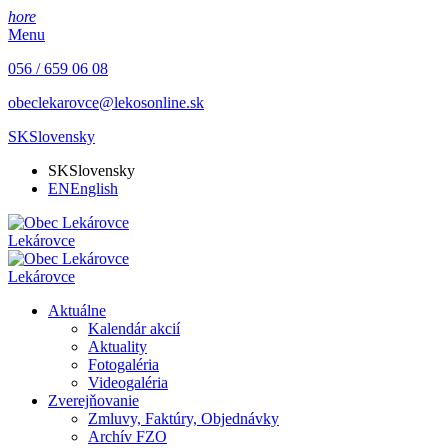
hore
Menu
056 / 659 06 08
obeclekarovce@lekosonline.sk
SK
Slovensky
SK
Slovensky
EN
English
Lekárovce
Lekárovce
Aktuálne
Kalendár akcií
Aktuality
Fotogaléria
Videogaléria
Zverejňovanie
Zmluvy, Faktúry, Objednávky
Archív FZO