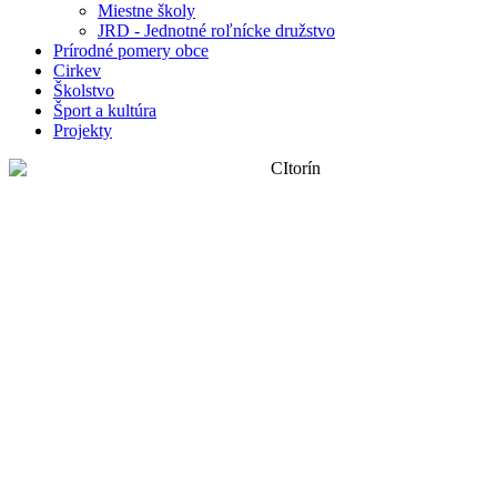
Miestne školy
JRD - Jednotné roľnícke družstvo
Prírodné pomery obce
Cirkev
Školstvo
Šport a kultúra
Projekty