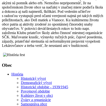
akými sú pomník alebo erb. Nemožno nepripomenúť, že na
spoločenskom živote obce sa naďalej v značnej miere podieľa škola
a dokonca aj naši najmenší, škôlkári. Pod vedením učiteľov
s radosťou vystupujú pred očami verejnosti najmä pri takých milých
príležitostiach, ako Deň matiek a Vianoce. Ku kultúrnemu životu
obce patria aj aktivity zrodené zo spontánnej činorodej snahy
obyvateľov. V polovici deväťdesiatych rokov to bolo napr.
založenia Klubu priateľov školy alebo činnosť miestnej organizácie
SČK. Maľovanie kraslíc, výstavky ručných prác, čajové posedenia,
zájazdy, priateľské stretnutia sú neformálnymi prejavmi vyspelosti
Lekárovčanov a treba veriť, že neustanú ani v budúcnosti.
Obec
História
Historický vývoj
Demografický vývoj
Historické obdobie - 1939⁄1945
Povojnové obdobie
Kultúrny život v obci
Zväzy a organizácie
Samospráva obce