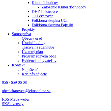
Klub dôchodcov
Založenie Klubu dôchodcov
DHZ Lekárovce
TJ Lekárovce
Folklórna skupina Užan
Folklórna skupina Pajtaški
Projekty
Samospráva
Obecný úrad
Úradné hodiny
Tlačivá na stiahnutie
Územný plán
Program rozvoja obce
Evidencia obyvateľov
Kontakt
Napíšte nám
Kde nás nájdete
056 / 659 06 08
obeclekarovce@lekosonline.sk
RSS
Mapa webu
SK
Slovensky