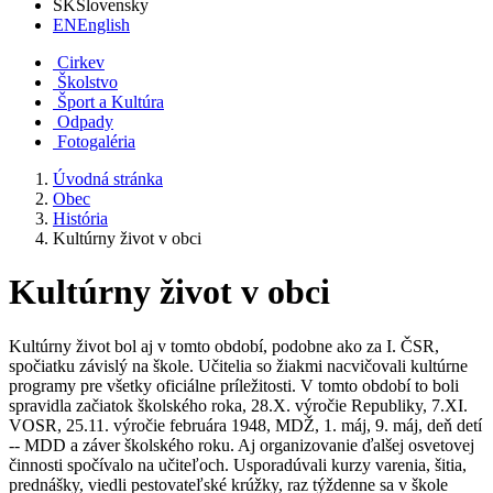
SK
Slovensky
EN
English
Cirkev
Školstvo
Šport a Kultúra
Odpady
Fotogaléria
Úvodná stránka
Obec
História
Kultúrny život v obci
Kultúrny život v obci
Kultúrny život bol aj v tomto období, podobne ako za I. ČSR,
spočiatku závislý na škole. Učitelia so žiakmi nacvičovali kultúrne
programy pre všetky oficiálne príležitosti. V tomto období to boli
spravidla začiatok školského roka, 28.X. výročie Republiky, 7.XI.
VOSR, 25.11. výročie februára 1948, MDŽ, 1. máj, 9. máj, deň detí
-- MDD a záver školského roku. Aj organizovanie ďalšej osvetovej
činnosti spočívalo na učiteľoch. Usporadúvali kurzy varenia, šitia,
prednášky, viedli pestovateľské krúžky, raz týždenne sa v škole