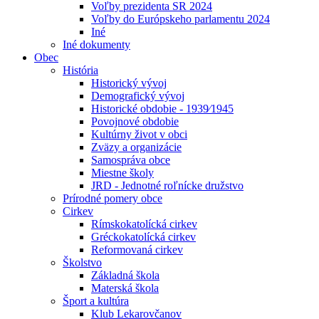
Voľby prezidenta SR 2024
Voľby do Európskeho parlamentu 2024
Iné
Iné dokumenty
Obec
História
Historický vývoj
Demografický vývoj
Historické obdobie - 1939⁄1945
Povojnové obdobie
Kultúrny život v obci
Zväzy a organizácie
Samospráva obce
Miestne školy
JRD - Jednotné roľnícke družstvo
Prírodné pomery obce
Cirkev
Rímskokatolícká cirkev
Gréckokatolícká cirkev
Reformovaná cirkev
Školstvo
Základná škola
Materská škola
Šport a kultúra
Klub Lekarovčanov