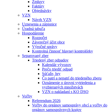
Zmluvy
Faktúry
Objednávky
VZN
Návrh VZN
Uznesenia a zápisnice
Úradná tabuľa
Hospodárenie
Rozpočet
Záverečný účet obce
Výročné správy
Kontrolná činnosť hlavnej kontrolórky
Separovaný zber
Triedený zber odpadov
Kalendár vývozov
Prečo triediť odpad
Súťaže, hry
Čo patrí a nepatrí do triedeného zberu
Oznámenie o úrovni vytriedenia a
vyzbieraných množstvách
VZN o nakladaní s KO DSO
Voľby
Referendum 2026
Voľby do orgánov samosprávy obcí a voľby do
orgánov samosprávnych krajov