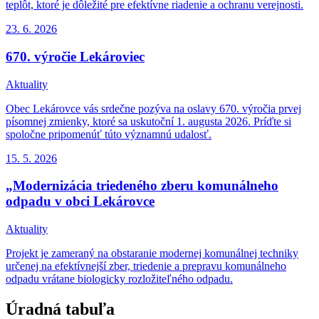
teplôt, ktoré je dôležité pre efektívne riadenie a ochranu verejnosti.
23. 6.
2026
670. výročie Lekároviec
Aktuality
Obec Lekárovce vás srdečne pozýva na oslavy 670. výročia prvej
písomnej zmienky, ktoré sa uskutoční 1. augusta 2026. Príďte si
spoločne pripomenúť túto významnú udalosť.
15. 5.
2026
„Modernizácia triedeného zberu komunálneho
odpadu v obci Lekárovce
Aktuality
Projekt je zameraný na obstaranie modernej komunálnej techniky
určenej na efektívnejší zber, triedenie a prepravu komunálneho
odpadu vrátane biologicky rozložiteľného odpadu.
Úradná tabuľa