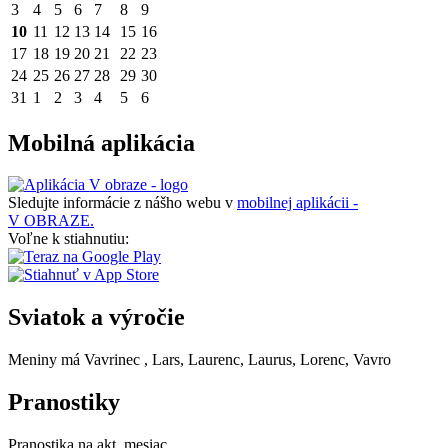
3
4
5
6
7
8
9
10
11
12
13
14
15
16
17
18
19
20
21
22
23
24
25
26
27
28
29
30
31
1
2
3
4
5
6
Mobilná aplikácia
Sledujte informácie z nášho webu v
mobilnej aplikácii -
V OBRAZE.
Voľne k stiahnutiu:
Sviatok a výročie
Meniny má
Vavrinec
, Lars, Laurenc, Laurus, Lorenc, Vavro
Pranostiky
Pranostika na akt. mesiac