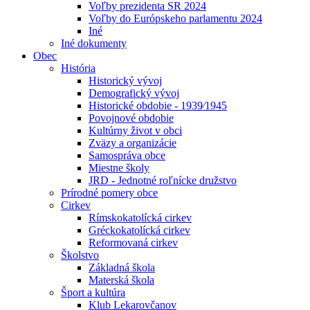
Voľby prezidenta SR 2024
Voľby do Európskeho parlamentu 2024
Iné
Iné dokumenty
Obec
História
Historický vývoj
Demografický vývoj
Historické obdobie - 1939⁄1945
Povojnové obdobie
Kultúrny život v obci
Zväzy a organizácie
Samospráva obce
Miestne školy
JRD - Jednotné roľnícke družstvo
Prírodné pomery obce
Cirkev
Rímskokatolícká cirkev
Gréckokatolícká cirkev
Reformovaná cirkev
Školstvo
Základná škola
Materská škola
Šport a kultúra
Klub Lekarovčanov