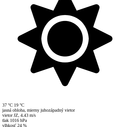
37 °C
19 °C
jasná obloha, mierny juhozápadný vietor
vietor
JZ
,
4.43 m/s
tlak
1016 hPa
vlhkosť
24 %