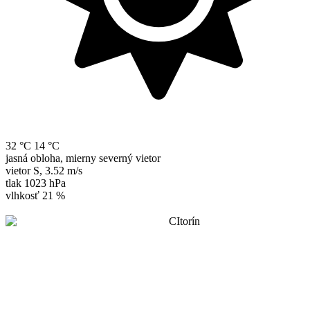
32 °C
14 °C
jasná obloha, mierny severný vietor
vietor
S
,
3.52 m/s
tlak
1023 hPa
vlhkosť
21 %