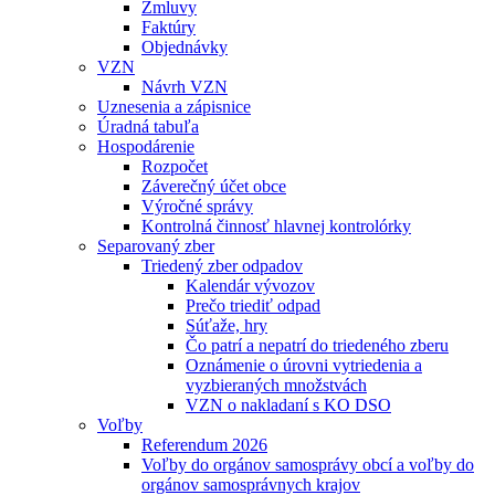
Zmluvy
Faktúry
Objednávky
VZN
Návrh VZN
Uznesenia a zápisnice
Úradná tabuľa
Hospodárenie
Rozpočet
Záverečný účet obce
Výročné správy
Kontrolná činnosť hlavnej kontrolórky
Separovaný zber
Triedený zber odpadov
Kalendár vývozov
Prečo triediť odpad
Súťaže, hry
Čo patrí a nepatrí do triedeného zberu
Oznámenie o úrovni vytriedenia a
vyzbieraných množstvách
VZN o nakladaní s KO DSO
Voľby
Referendum 2026
Voľby do orgánov samosprávy obcí a voľby do
orgánov samosprávnych krajov