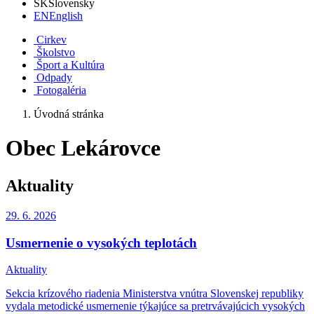
SK
Slovensky
EN
English
Cirkev
Školstvo
Šport a Kultúra
Odpady
Fotogaléria
Úvodná stránka
Obec Lekárovce
Aktuality
29. 6.
2026
Usmernenie o vysokých teplotách
Aktuality
Sekcia krízového riadenia Ministerstva vnútra Slovenskej republiky
vydala metodické usmernenie týkajúce sa pretrvávajúcich vysokých