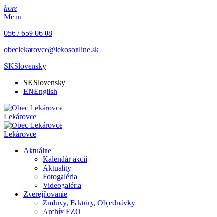
hore
Menu
056 / 659 06 08
obeclekarovce@lekosonline.sk
SK
Slovensky
SK
Slovensky
EN
English
Lekárovce
Lekárovce
Aktuálne
Kalendár akcií
Aktuality
Fotogaléria
Videogaléria
Zverejňovanie
Zmluvy, Faktúry, Objednávky
Archív FZO