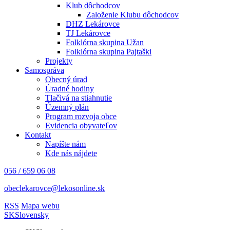
Klub dôchodcov
Založenie Klubu dôchodcov
DHZ Lekárovce
TJ Lekárovce
Folklórna skupina Užan
Folklórna skupina Pajtaški
Projekty
Samospráva
Obecný úrad
Úradné hodiny
Tlačivá na stiahnutie
Územný plán
Program rozvoja obce
Evidencia obyvateľov
Kontakt
Napíšte nám
Kde nás nájdete
056 / 659 06 08
obeclekarovce@lekosonline.sk
RSS
Mapa webu
SK
Slovensky