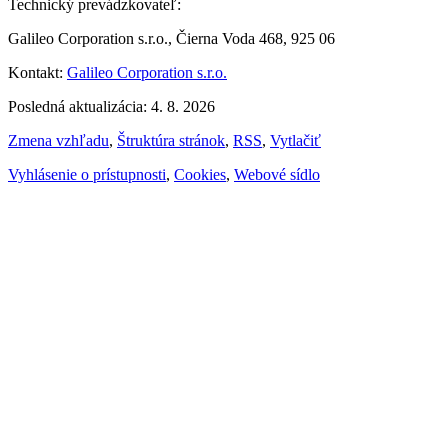
Technický prevádzkovateľ:
Galileo Corporation s.r.o., Čierna Voda 468, 925 06
Kontakt:
Galileo Corporation s.r.o.
Posledná aktualizácia: 4. 8. 2026
Zmena vzhľadu
,
Štruktúra stránok
,
RSS
,
Vytlačiť
Vyhlásenie o prístupnosti
,
Cookies
,
Webové sídlo