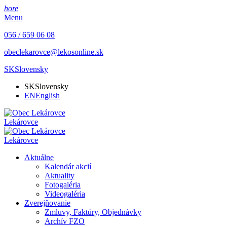
hore
Menu
056 / 659 06 08
obeclekarovce@lekosonline.sk
SK
Slovensky
SK
Slovensky
EN
English
Lekárovce
Lekárovce
Aktuálne
Kalendár akcií
Aktuality
Fotogaléria
Videogaléria
Zverejňovanie
Zmluvy, Faktúry, Objednávky
Archív FZO