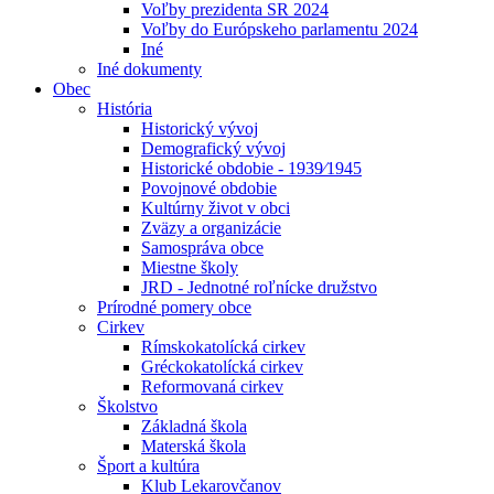
Voľby prezidenta SR 2024
Voľby do Európskeho parlamentu 2024
Iné
Iné dokumenty
Obec
História
Historický vývoj
Demografický vývoj
Historické obdobie - 1939⁄1945
Povojnové obdobie
Kultúrny život v obci
Zväzy a organizácie
Samospráva obce
Miestne školy
JRD - Jednotné roľnícke družstvo
Prírodné pomery obce
Cirkev
Rímskokatolícká cirkev
Gréckokatolícká cirkev
Reformovaná cirkev
Školstvo
Základná škola
Materská škola
Šport a kultúra
Klub Lekarovčanov