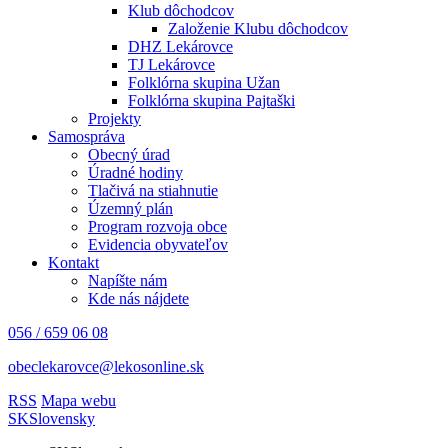
Klub dôchodcov
Založenie Klubu dôchodcov
DHZ Lekárovce
TJ Lekárovce
Folklórna skupina Užan
Folklórna skupina Pajtaški
Projekty
Samospráva
Obecný úrad
Úradné hodiny
Tlačivá na stiahnutie
Územný plán
Program rozvoja obce
Evidencia obyvateľov
Kontakt
Napíšte nám
Kde nás nájdete
056 / 659 06 08
obeclekarovce@lekosonline.sk
RSS
Mapa webu
SK
Slovensky