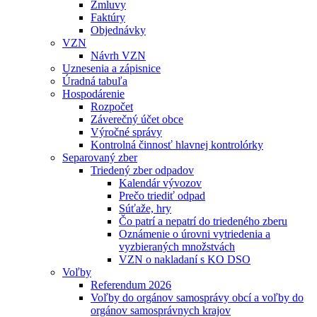
Zmluvy
Faktúry
Objednávky
VZN
Návrh VZN
Uznesenia a zápisnice
Úradná tabuľa
Hospodárenie
Rozpočet
Záverečný účet obce
Výročné správy
Kontrolná činnosť hlavnej kontrolórky
Separovaný zber
Triedený zber odpadov
Kalendár vývozov
Prečo triediť odpad
Súťaže, hry
Čo patrí a nepatrí do triedeného zberu
Oznámenie o úrovni vytriedenia a
vyzbieraných množstvách
VZN o nakladaní s KO DSO
Voľby
Referendum 2026
Voľby do orgánov samosprávy obcí a voľby do
orgánov samosprávnych krajov