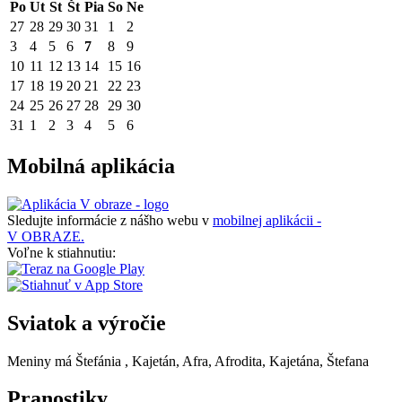
Po
Ut
St
Št
Pia
So
Ne
27
28
29
30
31
1
2
3
4
5
6
7
8
9
10
11
12
13
14
15
16
17
18
19
20
21
22
23
24
25
26
27
28
29
30
31
1
2
3
4
5
6
Mobilná aplikácia
Sledujte informácie z nášho webu v
mobilnej aplikácii -
V OBRAZE.
Voľne k stiahnutiu:
Sviatok a výročie
Meniny má
Štefánia
, Kajetán, Afra, Afrodita, Kajetána, Štefana
Pranostiky