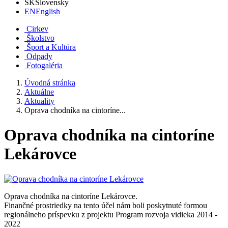
SK
Slovensky
EN
English
Cirkev
Školstvo
Šport a Kultúra
Odpady
Fotogaléria
Úvodná stránka
Aktuálne
Aktuality
Oprava chodníka na cintoríne...
Oprava chodníka na cintoríne
Lekárovce
Oprava chodníka na cintoríne Lekárovce.
Finančné prostriedky na tento účel nám boli poskytnuté formou
regionálneho príspevku z projektu Program rozvoja vidieka 2014 -
2022