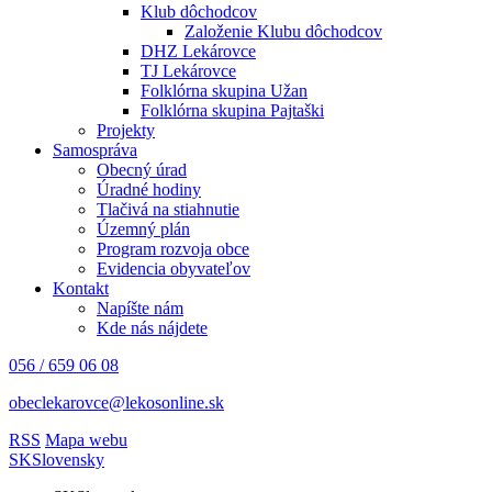
Klub dôchodcov
Založenie Klubu dôchodcov
DHZ Lekárovce
TJ Lekárovce
Folklórna skupina Užan
Folklórna skupina Pajtaški
Projekty
Samospráva
Obecný úrad
Úradné hodiny
Tlačivá na stiahnutie
Územný plán
Program rozvoja obce
Evidencia obyvateľov
Kontakt
Napíšte nám
Kde nás nájdete
056 / 659 06 08
obeclekarovce@lekosonline.sk
RSS
Mapa webu
SK
Slovensky