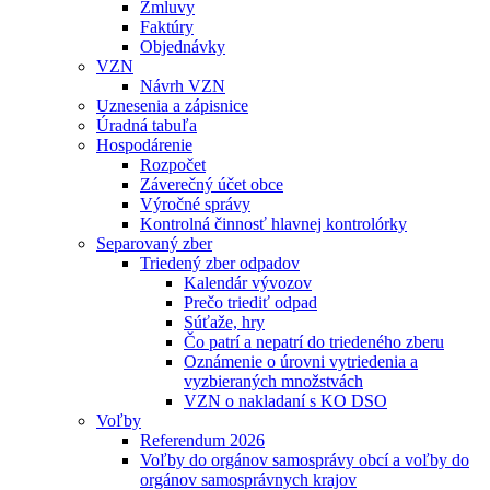
Zmluvy
Faktúry
Objednávky
VZN
Návrh VZN
Uznesenia a zápisnice
Úradná tabuľa
Hospodárenie
Rozpočet
Záverečný účet obce
Výročné správy
Kontrolná činnosť hlavnej kontrolórky
Separovaný zber
Triedený zber odpadov
Kalendár vývozov
Prečo triediť odpad
Súťaže, hry
Čo patrí a nepatrí do triedeného zberu
Oznámenie o úrovni vytriedenia a
vyzbieraných množstvách
VZN o nakladaní s KO DSO
Voľby
Referendum 2026
Voľby do orgánov samosprávy obcí a voľby do
orgánov samosprávnych krajov