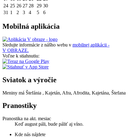
24
25
26
27
28
29
30
31
1
2
3
4
5
6
Mobilná aplikácia
Sledujte informácie z nášho webu v
mobilnej aplikácii -
V OBRAZE.
Voľne k stiahnutiu:
Sviatok a výročie
Meniny má
Štefánia
, Kajetán, Afra, Afrodita, Kajetána, Štefana
Pranostiky
Pranostika na akt. mesiac
Keď august páli, bude páliť aj víno.
Kde nás nájdete