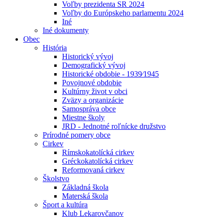
Voľby prezidenta SR 2024
Voľby do Európskeho parlamentu 2024
Iné
Iné dokumenty
Obec
História
Historický vývoj
Demografický vývoj
Historické obdobie - 1939⁄1945
Povojnové obdobie
Kultúrny život v obci
Zväzy a organizácie
Samospráva obce
Miestne školy
JRD - Jednotné roľnícke družstvo
Prírodné pomery obce
Cirkev
Rímskokatolícká cirkev
Gréckokatolícká cirkev
Reformovaná cirkev
Školstvo
Základná škola
Materská škola
Šport a kultúra
Klub Lekarovčanov