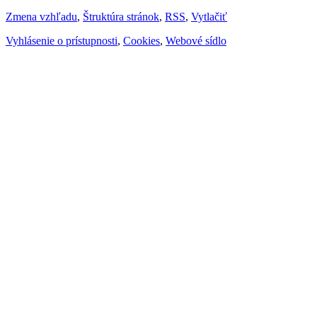
Zmena vzhľadu
,
Štruktúra stránok
,
RSS
,
Vytlačiť
Vyhlásenie o prístupnosti
,
Cookies
,
Webové sídlo