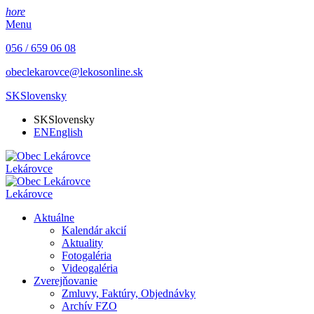
hore
Menu
056 / 659 06 08
obeclekarovce@lekosonline.sk
SK
Slovensky
SK
Slovensky
EN
English
Lekárovce
Lekárovce
Aktuálne
Kalendár akcií
Aktuality
Fotogaléria
Videogaléria
Zverejňovanie
Zmluvy, Faktúry, Objednávky
Archív FZO