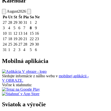
Kalendár
August
2026
Po
Ut
St
Št
Pia
So
Ne
27
28
29
30
31
1
2
3
4
5
6
7
8
9
10
11
12
13
14
15
16
17
18
19
20
21
22
23
24
25
26
27
28
29
30
31
1
2
3
4
5
6
Mobilná aplikácia
Sledujte informácie z nášho webu v
mobilnej aplikácii -
V OBRAZE.
Voľne k stiahnutiu:
Sviatok a výročie