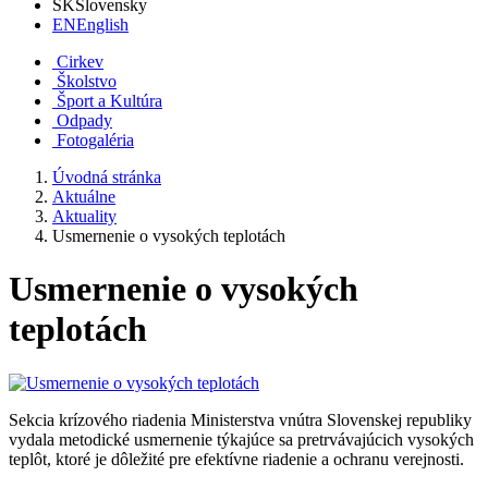
SK
Slovensky
EN
English
Cirkev
Školstvo
Šport a Kultúra
Odpady
Fotogaléria
Úvodná stránka
Aktuálne
Aktuality
Usmernenie o vysokých teplotách
Usmernenie o vysokých
teplotách
Sekcia krízového riadenia Ministerstva vnútra Slovenskej republiky
vydala metodické usmernenie týkajúce sa pretrvávajúcich vysokých
teplôt, ktoré je dôležité pre efektívne riadenie a ochranu verejnosti.