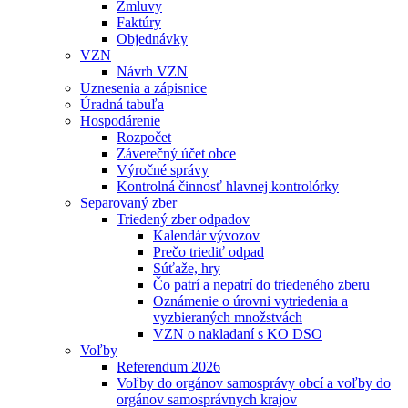
Zmluvy
Faktúry
Objednávky
VZN
Návrh VZN
Uznesenia a zápisnice
Úradná tabuľa
Hospodárenie
Rozpočet
Záverečný účet obce
Výročné správy
Kontrolná činnosť hlavnej kontrolórky
Separovaný zber
Triedený zber odpadov
Kalendár vývozov
Prečo triediť odpad
Súťaže, hry
Čo patrí a nepatrí do triedeného zberu
Oznámenie o úrovni vytriedenia a
vyzbieraných množstvách
VZN o nakladaní s KO DSO
Voľby
Referendum 2026
Voľby do orgánov samosprávy obcí a voľby do
orgánov samosprávnych krajov