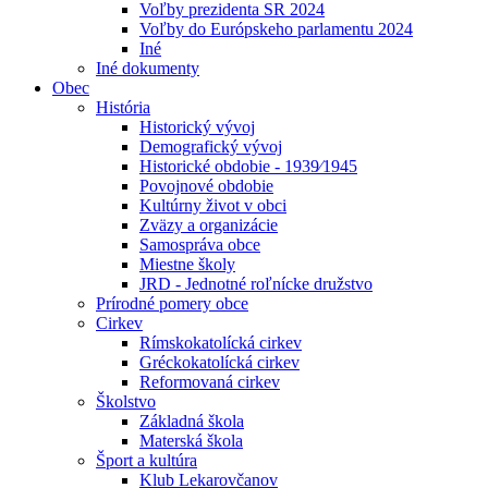
Voľby prezidenta SR 2024
Voľby do Európskeho parlamentu 2024
Iné
Iné dokumenty
Obec
História
Historický vývoj
Demografický vývoj
Historické obdobie - 1939⁄1945
Povojnové obdobie
Kultúrny život v obci
Zväzy a organizácie
Samospráva obce
Miestne školy
JRD - Jednotné roľnícke družstvo
Prírodné pomery obce
Cirkev
Rímskokatolícká cirkev
Gréckokatolícká cirkev
Reformovaná cirkev
Školstvo
Základná škola
Materská škola
Šport a kultúra
Klub Lekarovčanov