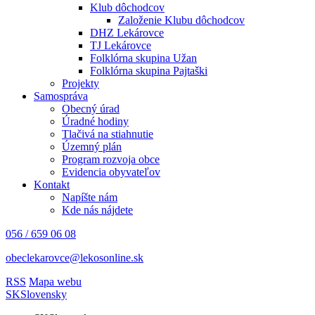
Klub dôchodcov
Založenie Klubu dôchodcov
DHZ Lekárovce
TJ Lekárovce
Folklórna skupina Užan
Folklórna skupina Pajtaški
Projekty
Samospráva
Obecný úrad
Úradné hodiny
Tlačivá na stiahnutie
Územný plán
Program rozvoja obce
Evidencia obyvateľov
Kontakt
Napíšte nám
Kde nás nájdete
056 / 659 06 08
obeclekarovce@lekosonline.sk
RSS
Mapa webu
SK
Slovensky