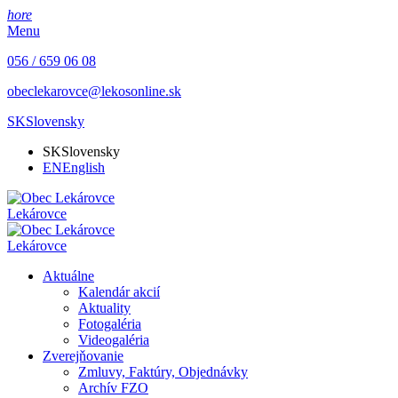
hore
Menu
056 / 659 06 08
obeclekarovce@lekosonline.sk
SK
Slovensky
SK
Slovensky
EN
English
Lekárovce
Lekárovce
Aktuálne
Kalendár akcií
Aktuality
Fotogaléria
Videogaléria
Zverejňovanie
Zmluvy, Faktúry, Objednávky
Archív FZO