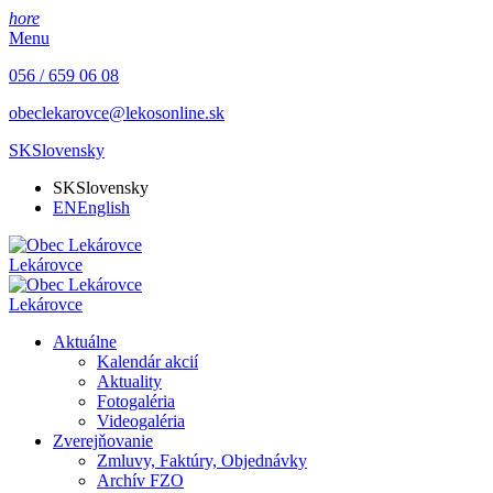
hore
Menu
056 / 659 06 08
obeclekarovce@lekosonline.sk
SK
Slovensky
SK
Slovensky
EN
English
Lekárovce
Lekárovce
Aktuálne
Kalendár akcií
Aktuality
Fotogaléria
Videogaléria
Zverejňovanie
Zmluvy, Faktúry, Objednávky
Archív FZO