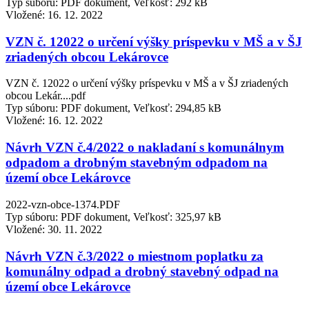
Typ súboru: PDF dokument, Veľkosť: 292 kB
Vložené:
16. 12. 2022
VZN č. 12022 o určení výšky príspevku v MŠ a v ŠJ
zriadených obcou Lekárovce
VZN č. 12022 o určení výšky príspevku v MŠ a v ŠJ zriadených
obcou Lekár....pdf
Typ súboru: PDF dokument, Veľkosť: 294,85 kB
Vložené:
16. 12. 2022
Návrh VZN č.4/2022 o nakladaní s komunálnym
odpadom a drobným stavebným odpadom na
území obce Lekárovce
2022-vzn-obce-1374.PDF
Typ súboru: PDF dokument, Veľkosť: 325,97 kB
Vložené:
30. 11. 2022
Návrh VZN č.3/2022 o miestnom poplatku za
komunálny odpad a drobný stavebný odpad na
území obce Lekárovce