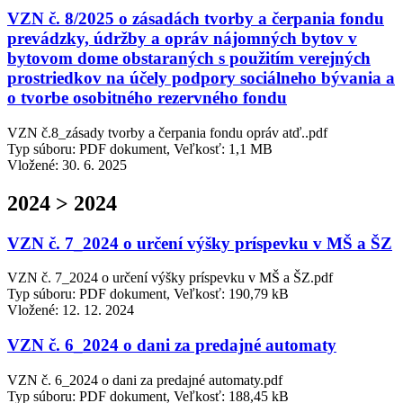
VZN č. 8/2025 o zásadách tvorby a čerpania fondu
prevádzky, údržby a opráv nájomných bytov v
bytovom dome obstaraných s použitím verejných
prostriedkov na účely podpory sociálneho bývania a
o tvorbe osobitného rezervného fondu
VZN č.8_zásady tvorby a čerpania fondu opráv atď..pdf
Typ súboru: PDF dokument, Veľkosť: 1,1 MB
Vložené:
30. 6. 2025
2024 > 2024
VZN č. 7_2024 o určení výšky príspevku v MŠ a ŠZ
VZN č. 7_2024 o určení výšky príspevku v MŠ a ŠZ.pdf
Typ súboru: PDF dokument, Veľkosť: 190,79 kB
Vložené:
12. 12. 2024
VZN č. 6_2024 o dani za predajné automaty
VZN č. 6_2024 o dani za predajné automaty.pdf
Typ súboru: PDF dokument, Veľkosť: 188,45 kB