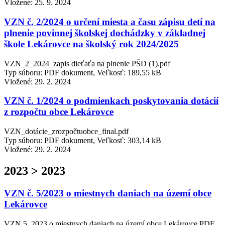
Vložené:
25. 9. 2024
VZN č. 2/2024 o určení miesta a času zápisu detí na
plnenie povinnej školskej dochádzky v základnej
škole Lekárovce na školský rok 2024/2025
VZN_2_2024_zapis dieťaťa na plnenie PŠD (1).pdf
Typ súboru: PDF dokument, Veľkosť: 189,55 kB
Vložené:
29. 2. 2024
VZN č. 1/2024 o podmienkach poskytovania dotácií
z rozpočtu obce Lekárovce
VZN_dotácie_zrozpočtuobce_final.pdf
Typ súboru: PDF dokument, Veľkosť: 303,14 kB
Vložené:
29. 2. 2024
2023 > 2023
VZN č. 5/2023 o miestnych daniach na území obce
Lekárovce
VZN 5_2023 o miestnych daniach na území obce Lekárovce.PDF