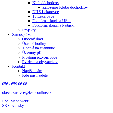
Klub dôchodcov
Založenie Klubu dôchodcov
DHZ Lekárovce
TJ Lekárovce
Folklórna skupina Užan
Folklórna skupina Pajtaški
Projekty
Samospráva
Obecný úrad
Úradné hodiny
Tlačivá na stiahnutie
Územný plán
Program rozvoja obce
Evidencia obyvateľov
Kontakt
Napíšte nám
Kde nás nájdete
056 / 659 06 08
obeclekarovce@lekosonline.sk
RSS
Mapa webu
SK
Slovensky