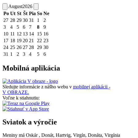
August
2026
Po
Ut
St
Št
Pia
So
Ne
27
28
29
30
31
1
2
3
4
5
6
7
8
9
10
11
12
13
14
15
16
17
18
19
20
21
22
23
24
25
26
27
28
29
30
31
1
2
3
4
5
6
Mobilná aplikácia
Sledujte informácie z nášho webu v
mobilnej aplikácii -
V OBRAZE.
Voľne k stiahnutiu:
Sviatok a výročie
Meniny má
Oskár
, Donát, Hartvig, Virgín, Donáta, Virgínia