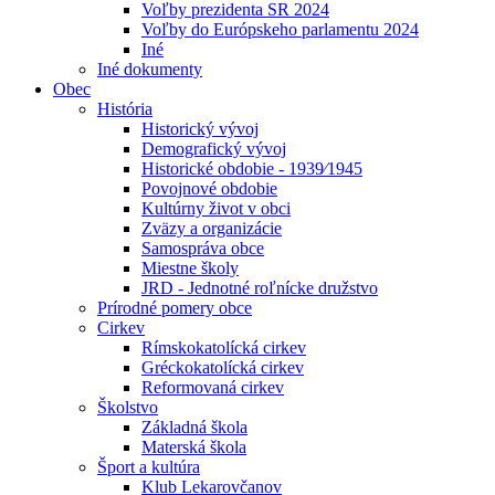
Voľby prezidenta SR 2024
Voľby do Európskeho parlamentu 2024
Iné
Iné dokumenty
Obec
História
Historický vývoj
Demografický vývoj
Historické obdobie - 1939⁄1945
Povojnové obdobie
Kultúrny život v obci
Zväzy a organizácie
Samospráva obce
Miestne školy
JRD - Jednotné roľnícke družstvo
Prírodné pomery obce
Cirkev
Rímskokatolícká cirkev
Gréckokatolícká cirkev
Reformovaná cirkev
Školstvo
Základná škola
Materská škola
Šport a kultúra
Klub Lekarovčanov