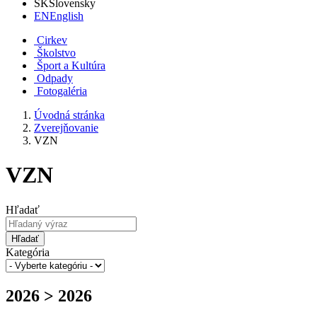
SK
Slovensky
EN
English
Cirkev
Školstvo
Šport a Kultúra
Odpady
Fotogaléria
Úvodná stránka
Zverejňovanie
VZN
VZN
Hľadať
Hľadať
Kategória
2026 > 2026