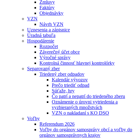
Zmluvy
Faktúry
Objednávky
VZN
Návrh VZN
Uznesenia a zápisnice
Úradná tabuľa
Hospodárenie
Rozpočet
Záverečný účet obce
Výročné správy
Kontrolná činnosť hlavnej kontrolórky
Separovaný zber
Triedený zber odpadov
Kalendár vývozov
Prečo triediť odpad
Súťaže, hry
Čo patrí a nepatrí do triedeného zberu
Oznámenie o úrovni vytriedenia a
vyzbieraných množstvách
VZN o nakladaní s KO DSO
Voľby
Referendum 2026
Voľby do orgánov samosprávy obcí a voľby do
orgánov samosprávnych krajov