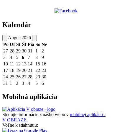
Kalendár
August
2026
Po
Ut
St
Št
Pia
So
Ne
27
28
29
30
31
1
2
3
4
5
6
7
8
9
10
11
12
13
14
15
16
17
18
19
20
21
22
23
24
25
26
27
28
29
30
31
1
2
3
4
5
6
Mobilná aplikácia
Sledujte informácie z nášho webu v
mobilnej aplikácii -
V OBRAZE.
Voľne k stiahnutiu: