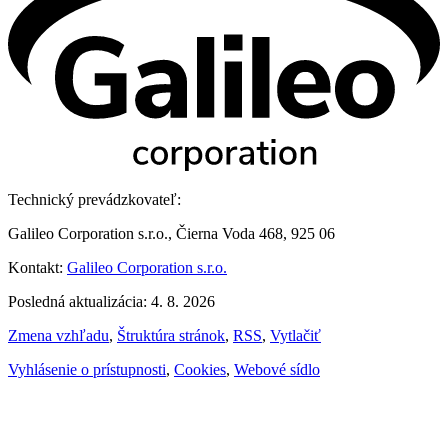
Technický prevádzkovateľ:
Galileo Corporation s.r.o., Čierna Voda 468, 925 06
Kontakt:
Galileo Corporation s.r.o.
Posledná aktualizácia: 4. 8. 2026
Zmena vzhľadu
,
Štruktúra stránok
,
RSS
,
Vytlačiť
Vyhlásenie o prístupnosti
,
Cookies
,
Webové sídlo