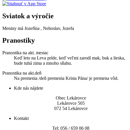
Sviatok a výročie
Meniny má
Jozefína
, Nehoslav, Jozefa
Pranostiky
Pranostika na akt. mesiac
Keď leto na Leva príde, keď veľmi zarodí mak, buk a lieska,
bude tuhá zima a mnoho sňahu.
Pranostika na akt.deň
Na premenia /deň premenia Krista Pána/ je premena vôd.
Kde nás nájdete
Obec Lekárovce
Lekárovce 505
072 54 Lekárovce
Kontakt
Tel: 056 / 659 06 08