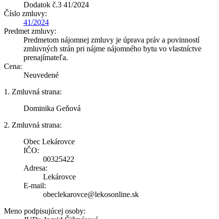
Dodatok č.3 41/2024
Číslo zmluvy:
41/2024
Predmet zmluvy:
Predmetom nájomnej zmluvy je úprava práv a povinností
zmluvných strán pri nájme nájomného bytu vo vlastníctve
prenajímateľa.
Cena:
Neuvedené
1. Zmluvná strana:
Dominika Geňová
2. Zmluvná strana:
Obec Lekárovce
IČO:
00325422
Adresa:
Lekárovce
E-mail:
obeclekarovce@lekosonline.sk
Meno podpisujúcej osoby: