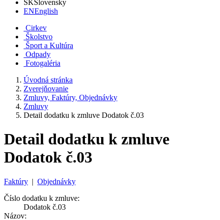
SK
Slovensky
EN
English
Cirkev
Školstvo
Šport a Kultúra
Odpady
Fotogaléria
Úvodná stránka
Zverejňovanie
Zmluvy, Faktúry, Objednávky
Zmluvy
Detail dodatku k zmluve Dodatok č.03
Detail dodatku k zmluve
Dodatok č.03
Faktúry
|
Objednávky
Číslo dodatku k zmluve:
Dodatok č.03
Názov: