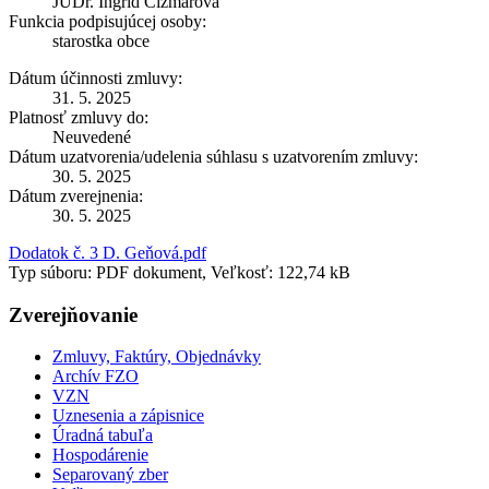
JUDr. Ingrid Čižmárová
Funkcia podpisujúcej osoby:
starostka obce
Dátum účinnosti zmluvy:
31. 5. 2025
Platnosť zmluvy do:
Neuvedené
Dátum uzatvorenia/udelenia súhlasu s uzatvorením zmluvy:
30. 5. 2025
Dátum zverejnenia:
30. 5. 2025
Dodatok č. 3 D. Geňová.pdf
Typ súboru: PDF dokument, Veľkosť: 122,74 kB
Zverejňovanie
Zmluvy, Faktúry, Objednávky
Archív FZO
VZN
Uznesenia a zápisnice
Úradná tabuľa
Hospodárenie
Separovaný zber