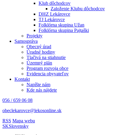
Klub dôchodcov
Založenie Klubu dôchodcov
DHZ Lekárovce
TJ Lekárovce
Folklórna skupina Užan
Folklórna skupina Pajtaški
Projekty
Samospráva
Obecný úrad
Úradné hodiny
Tlačivá na stiahnutie
Územný plán
Program rozvoja obce
Evidencia obyvateľov
Kontakt
Napíšte nám
Kde nás nájdete
056 / 659 06 08
obeclekarovce@lekosonline.sk
RSS
Mapa webu
SK
Slovensky