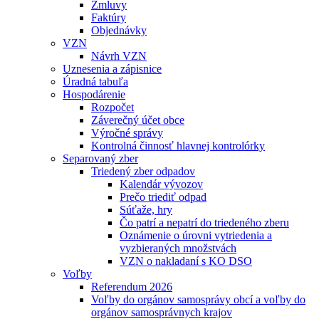
Zmluvy
Faktúry
Objednávky
VZN
Návrh VZN
Uznesenia a zápisnice
Úradná tabuľa
Hospodárenie
Rozpočet
Záverečný účet obce
Výročné správy
Kontrolná činnosť hlavnej kontrolórky
Separovaný zber
Triedený zber odpadov
Kalendár vývozov
Prečo triediť odpad
Súťaže, hry
Čo patrí a nepatrí do triedeného zberu
Oznámenie o úrovni vytriedenia a
vyzbieraných množstvách
VZN o nakladaní s KO DSO
Voľby
Referendum 2026
Voľby do orgánov samosprávy obcí a voľby do
orgánov samosprávnych krajov