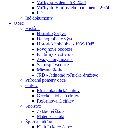
Voľby prezidenta SR 2024
Voľby do Európskeho parlamentu 2024
Iné
Iné dokumenty
Obec
História
Historický vývoj
Demografický vývoj
Historické obdobie - 1939⁄1945
Povojnové obdobie
Kultúrny život v obci
Zväzy a organizácie
Samospráva obce
Miestne školy
JRD - Jednotné roľnícke družstvo
Prírodné pomery obce
Cirkev
Rímskokatolícká cirkev
Gréckokatolícká cirkev
Reformovaná cirkev
Školstvo
Základná škola
Materská škola
Šport a kultúra
Klub Lekarovčanov