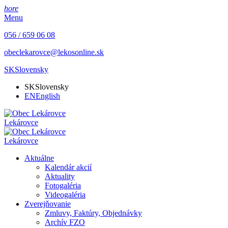
hore
Menu
056 / 659 06 08
obeclekarovce@lekosonline.sk
SK
Slovensky
SK
Slovensky
EN
English
Lekárovce
Lekárovce
Aktuálne
Kalendár akcií
Aktuality
Fotogaléria
Videogaléria
Zverejňovanie
Zmluvy, Faktúry, Objednávky
Archív FZO