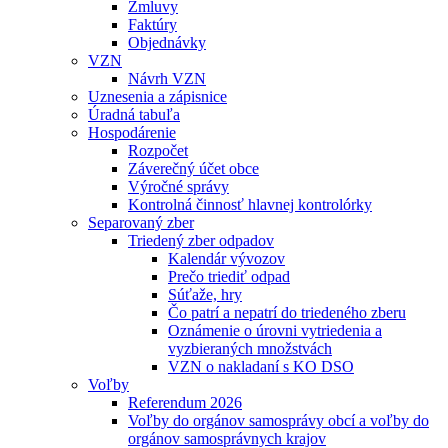
Zmluvy
Faktúry
Objednávky
VZN
Návrh VZN
Uznesenia a zápisnice
Úradná tabuľa
Hospodárenie
Rozpočet
Záverečný účet obce
Výročné správy
Kontrolná činnosť hlavnej kontrolórky
Separovaný zber
Triedený zber odpadov
Kalendár vývozov
Prečo triediť odpad
Súťaže, hry
Čo patrí a nepatrí do triedeného zberu
Oznámenie o úrovni vytriedenia a
vyzbieraných množstvách
VZN o nakladaní s KO DSO
Voľby
Referendum 2026
Voľby do orgánov samosprávy obcí a voľby do
orgánov samosprávnych krajov