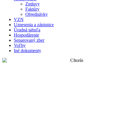
Zmluvy
Faktúry
Objednávky
VZN
Uznesenia a zápisnice
Úradná tabuľa
Hospodárenie
Separovaný zber
Voľby
Iné dokumenty