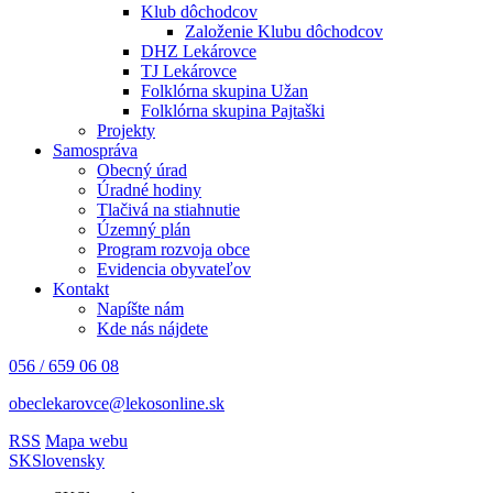
Klub dôchodcov
Založenie Klubu dôchodcov
DHZ Lekárovce
TJ Lekárovce
Folklórna skupina Užan
Folklórna skupina Pajtaški
Projekty
Samospráva
Obecný úrad
Úradné hodiny
Tlačivá na stiahnutie
Územný plán
Program rozvoja obce
Evidencia obyvateľov
Kontakt
Napíšte nám
Kde nás nájdete
056 / 659 06 08
obeclekarovce@lekosonline.sk
RSS
Mapa webu
SK
Slovensky