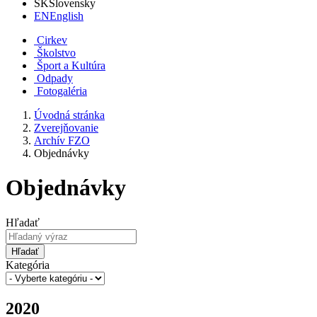
SK
Slovensky
EN
English
Cirkev
Školstvo
Šport a Kultúra
Odpady
Fotogaléria
Úvodná stránka
Zverejňovanie
Archív FZO
Objednávky
Objednávky
Hľadať
Hľadať
Kategória
2020