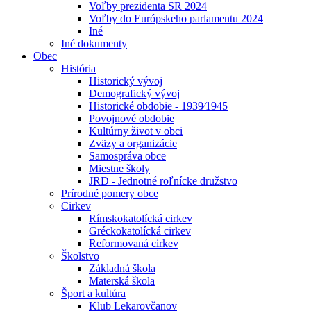
Voľby prezidenta SR 2024
Voľby do Európskeho parlamentu 2024
Iné
Iné dokumenty
Obec
História
Historický vývoj
Demografický vývoj
Historické obdobie - 1939⁄1945
Povojnové obdobie
Kultúrny život v obci
Zväzy a organizácie
Samospráva obce
Miestne školy
JRD - Jednotné roľnícke družstvo
Prírodné pomery obce
Cirkev
Rímskokatolícká cirkev
Gréckokatolícká cirkev
Reformovaná cirkev
Školstvo
Základná škola
Materská škola
Šport a kultúra
Klub Lekarovčanov