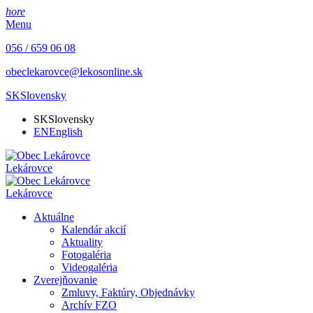
hore
Menu
056 / 659 06 08
obeclekarovce@lekosonline.sk
SK
Slovensky
SK
Slovensky
EN
English
Lekárovce
Lekárovce
Aktuálne
Kalendár akcií
Aktuality
Fotogaléria
Videogaléria
Zverejňovanie
Zmluvy, Faktúry, Objednávky
Archív FZO