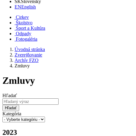
SK
Slovensky
EN
English
Cirkev
Školstvo
Šport a Kultúra
Odpady
Fotogaléria
Úvodná stránka
Zverejňovanie
Archív FZO
Zmluvy
Zmluvy
Hľadať
Hľadať
Kategória
2023