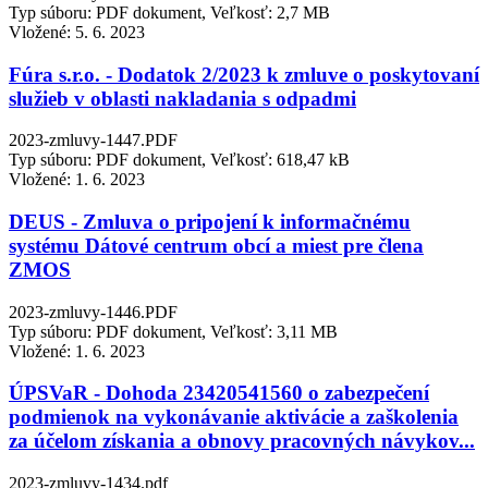
Typ súboru: PDF dokument, Veľkosť: 2,7 MB
Vložené:
5. 6. 2023
Fúra s.r.o. - Dodatok 2/2023 k zmluve o poskytovaní
služieb v oblasti nakladania s odpadmi
2023-zmluvy-1447.PDF
Typ súboru: PDF dokument, Veľkosť: 618,47 kB
Vložené:
1. 6. 2023
DEUS - Zmluva o pripojení k informačnému
systému Dátové centrum obcí a miest pre člena
ZMOS
2023-zmluvy-1446.PDF
Typ súboru: PDF dokument, Veľkosť: 3,11 MB
Vložené:
1. 6. 2023
ÚPSVaR - Dohoda 23420541560 o zabezpečení
podmienok na vykonávanie aktivácie a zaškolenia
za účelom získania a obnovy pracovných návykov...
2023-zmluvy-1434.pdf