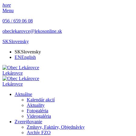
hore
Menu
056 / 659 06 08
obeclekarovce@lekosonline.sk
SK
Slovensky
SK
Slovensky
EN
English
Lekárovce
Lekárovce
Aktuálne
Kalendár akcií
Aktuality
Fotogaléria
Videogaléria
Zverejňovanie
Zmluvy, Faktúry, Objednávky
Archív FZO