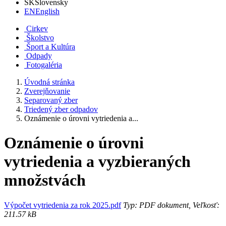
SK
Slovensky
EN
English
Cirkev
Školstvo
Šport a Kultúra
Odpady
Fotogaléria
Úvodná stránka
Zverejňovanie
Separovaný zber
Triedený zber odpadov
Oznámenie o úrovni vytriedenia a...
Oznámenie o úrovni
vytriedenia a vyzbieraných
množstvách
Výpočet vytriedenia za rok 2025.pdf
Typ: PDF dokument, Veľkosť:
211.57 kB