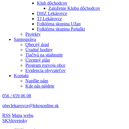
Klub dôchodcov
Založenie Klubu dôchodcov
DHZ Lekárovce
TJ Lekárovce
Folklórna skupina Užan
Folklórna skupina Pajtaški
Projekty
Samospráva
Obecný úrad
Úradné hodiny
Tlačivá na stiahnutie
Územný plán
Program rozvoja obce
Evidencia obyvateľov
Kontakt
Napíšte nám
Kde nás nájdete
056 / 659 06 08
obeclekarovce@lekosonline.sk
RSS
Mapa webu
SK
Slovensky