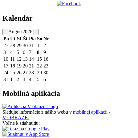
Kalendár
August
2026
Po
Ut
St
Št
Pia
So
Ne
27
28
29
30
31
1
2
3
4
5
6
7
8
9
10
11
12
13
14
15
16
17
18
19
20
21
22
23
24
25
26
27
28
29
30
31
1
2
3
4
5
6
Mobilná aplikácia
Sledujte informácie z nášho webu v
mobilnej aplikácii -
V OBRAZE.
Voľne k stiahnutiu: