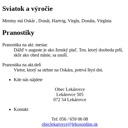
Sviatok a výročie
Meniny má
Oskár
, Donát, Hartvig, Virgín, Donáta, Virgínia
Pranostiky
Pranostika na akt. mesiac
Dážď v auguste je ako ženský plač. Ten, ktorý doobeda prší,
skôr ako obed minie, sa usuší.
Pranostika na akt.deň
Vietor, ktorý sa strhne na Oskára, potrvá štyri dni.
Kde nás nájdete
Obec Lekárovce
Lekárovce 505
072 54 Lekárovce
Kontakt
Tel: 056 / 659 06 08
obeclekarovce@lekosonline.sk