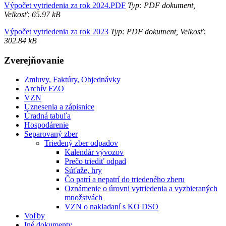
Výpočet vytriedenia za rok 2024.PDF
Typ: PDF dokument,
Velkosť: 65.97 kB
Výpočet vytriedenia za rok 2023
Typ: PDF dokument, Velkosť:
302.84 kB
Zverejňovanie
Zmluvy, Faktúry, Objednávky
Archív FZO
VZN
Uznesenia a zápisnice
Úradná tabuľa
Hospodárenie
Separovaný zber
Triedený zber odpadov
Kalendár vývozov
Prečo triediť odpad
Súťaže, hry
Čo patrí a nepatrí do triedeného zberu
Oznámenie o úrovni vytriedenia a vyzbieraných
množstvách
VZN o nakladaní s KO DSO
Voľby
Iné dokumenty