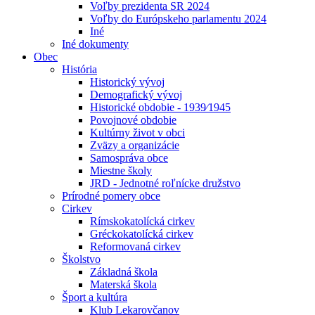
Voľby prezidenta SR 2024
Voľby do Európskeho parlamentu 2024
Iné
Iné dokumenty
Obec
História
Historický vývoj
Demografický vývoj
Historické obdobie - 1939⁄1945
Povojnové obdobie
Kultúrny život v obci
Zväzy a organizácie
Samospráva obce
Miestne školy
JRD - Jednotné roľnícke družstvo
Prírodné pomery obce
Cirkev
Rímskokatolícká cirkev
Gréckokatolícká cirkev
Reformovaná cirkev
Školstvo
Základná škola
Materská škola
Šport a kultúra
Klub Lekarovčanov