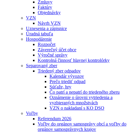
Zmluvy
Faktúry
Objednávky
VZN
Návrh VZN
Uznesenia a zápisnice
Úradná tabuľa
Hospodárenie
Rozpočet
Záverečný účet obce
Výročné správy
Kontrolná činnosť hlavnej kontrolórky
Separovaný zber
Triedený zber odpadov
Kalendár vývozov
Prečo triediť odpad
Súťaže, hry
Čo patrí a nepatrí do triedeného zberu
Oznámenie o úrovni vytriedenia a
vyzbieraných množstvách
VZN o nakladaní s KO DSO
Voľby
Referendum 2026
Voľby do orgánov samosprávy obcí a voľby do
orgánov samosprávnych krajov