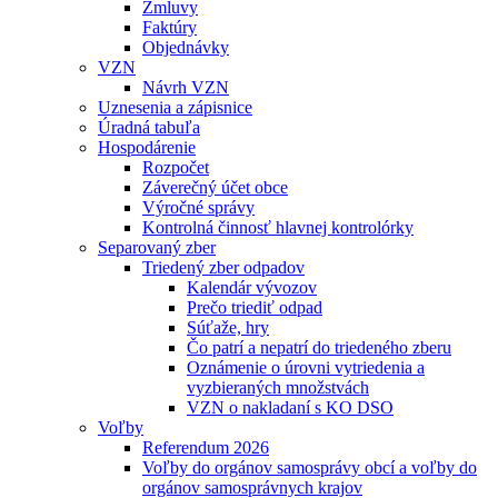
Zmluvy
Faktúry
Objednávky
VZN
Návrh VZN
Uznesenia a zápisnice
Úradná tabuľa
Hospodárenie
Rozpočet
Záverečný účet obce
Výročné správy
Kontrolná činnosť hlavnej kontrolórky
Separovaný zber
Triedený zber odpadov
Kalendár vývozov
Prečo triediť odpad
Súťaže, hry
Čo patrí a nepatrí do triedeného zberu
Oznámenie o úrovni vytriedenia a
vyzbieraných množstvách
VZN o nakladaní s KO DSO
Voľby
Referendum 2026
Voľby do orgánov samosprávy obcí a voľby do
orgánov samosprávnych krajov