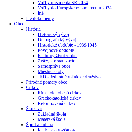
Voľby prezidenta SR 2024
Voľby do Európskeho parlamentu 2024
Iné
Iné dokumenty
Obec
História
Historický vývoj
Demografický vývoj
Historické obdobie - 1939⁄1945
Povojnové obdobie
Kultúrny život v obci
Zväzy a organizácie
Samospráva obce
Miestne školy
JRD - Jednotné roľnícke družstvo
Prírodné pomery obce
Cirkev
Rímskokatolícká cirkev
Gréckokatolícká cirkev
Reformovaná cirkev
Školstvo
Základná škola
Materská škola
Šport a kultúra
Klub Lekarovčanov