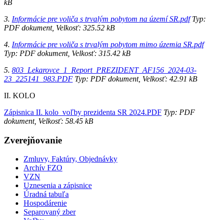
kB
3.
Informácie pre voliča s trvalým pobytom na území SR.pdf
Typ:
PDF dokument, Velkosť: 325.52 kB
4.
Informácie pre voliča s trvalým pobytom mimo územia SR.pdf
Typ: PDF dokument, Velkosť: 315.42 kB
5.
803_Lekarovce_1_Report_PREZIDENT_AF156_2024-03-
23_225141_983.PDF
Typ: PDF dokument, Velkosť: 42.91 kB
II. KOLO
Zápisnica II. kolo_voľby prezidenta SR 2024.PDF
Typ: PDF
dokument, Velkosť: 58.45 kB
Zverejňovanie
Zmluvy, Faktúry, Objednávky
Archív FZO
VZN
Uznesenia a zápisnice
Úradná tabuľa
Hospodárenie
Separovaný zber