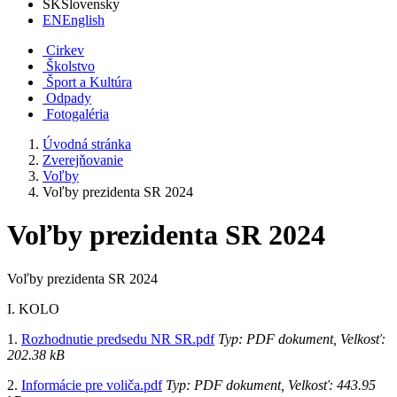
SK
Slovensky
EN
English
Cirkev
Školstvo
Šport a Kultúra
Odpady
Fotogaléria
Úvodná stránka
Zverejňovanie
Voľby
Voľby prezidenta SR 2024
Voľby prezidenta SR 2024
Voľby prezidenta SR 2024
I. KOLO
1.
Rozhodnutie predsedu NR SR.pdf
Typ: PDF dokument, Velkosť:
202.38 kB
2.
Informácie pre voliča.pdf
Typ: PDF dokument, Velkosť: 443.95