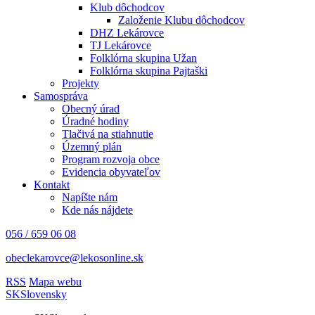
Klub dôchodcov
Založenie Klubu dôchodcov
DHZ Lekárovce
TJ Lekárovce
Folklórna skupina Užan
Folklórna skupina Pajtaški
Projekty
Samospráva
Obecný úrad
Úradné hodiny
Tlačivá na stiahnutie
Územný plán
Program rozvoja obce
Evidencia obyvateľov
Kontakt
Napíšte nám
Kde nás nájdete
056 / 659 06 08
obeclekarovce@lekosonline.sk
RSS
Mapa webu
SK
Slovensky