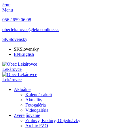
hore
Menu
056 / 659 06 08
obeclekarovce@lekosonline.sk
SK
Slovensky
SK
Slovensky
EN
English
Lekárovce
Lekárovce
Aktuálne
Kalendár akcií
Aktuality
Fotogaléria
Videogaléria
Zverejňovanie
Zmluvy, Faktúry, Objednávky
Archív FZO