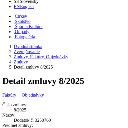
SK
Slovensky
EN
English
Cirkev
Školstvo
Šport a Kultúra
Odpady
Fotogaléria
Úvodná stránka
Zverejňovanie
Zmluvy, Faktúry, Objednávky
Zmluvy
Detail zmluvy 8/2025
Detail zmluvy 8/2025
Faktúry
|
Objednávky
Číslo zmluvy:
8/2025
Názov:
Dodatok č. 3250760
Predmet zmluvy: