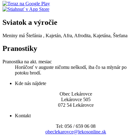
Sviatok a výročie
Meniny má
Štefánia
, Kajetán, Afra, Afrodita, Kajetána, Štefana
Pranostiky
Pranostika na akt. mesiac
Horúčosť v auguste ničomu neškodí, iba čo sa mlynár po
potoku brodí.
Kde nás nájdete
Obec Lekárovce
Lekárovce 505
072 54 Lekárovce
Kontakt
Tel: 056 / 659 06 08
obeclekarovce@lekosonline.sk