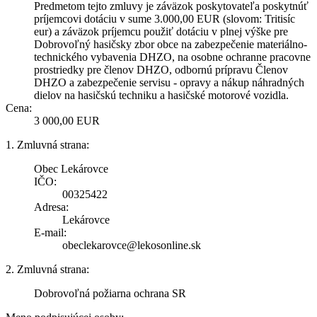
Predmetom tejto zmluvy je záväzok poskytovateľa poskytnúť
príjemcovi dotáciu v sume 3.000,00 EUR (slovom: Tritisíc
eur) a záväzok príjemcu použiť dotáciu v plnej výške pre
Dobrovoľný hasičsky zbor obce na zabezpečenie materiálno-
technického vybavenia DHZO, na osobne ochranne pracovne
prostriedky pre členov DHZO, odbornú prípravu Členov
DHZO a zabezpečenie servisu - opravy a nákup náhradných
dielov na hasičskú techniku a hasičské motorové vozidla.
Cena:
3 000,00 EUR
1. Zmluvná strana:
Obec Lekárovce
IČO:
00325422
Adresa:
Lekárovce
E-mail:
obeclekarovce@lekosonline.sk
2. Zmluvná strana:
Dobrovoľná požiarna ochrana SR