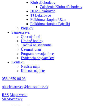
Klub dôchodcov
Založenie Klubu dôchodcov
DHZ Lekárovce
TJ Lekárovce
Folklórna skupina Užan
Folklórna skupina Pajtaški
Projekty
Samospráva
Obecný úrad
Úradné hodiny
Tlačivá na stiahnutie
Územný plán
Program rozvoja obce
Evidencia obyvateľov
Kontakt
Napíšte nám
Kde nás nájdete
056 / 659 06 08
obeclekarovce@lekosonline.sk
RSS
Mapa webu
SK
Slovensky