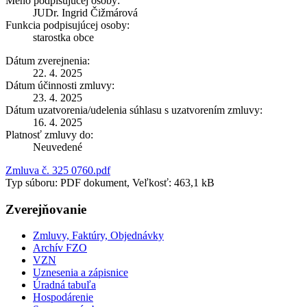
Meno podpisujúcej osoby:
JUDr. Ingrid Čižmárová
Funkcia podpisujúcej osoby:
starostka obce
Dátum zverejnenia:
22. 4. 2025
Dátum účinnosti zmluvy:
23. 4. 2025
Dátum uzatvorenia/udelenia súhlasu s uzatvorením zmluvy:
16. 4. 2025
Platnosť zmluvy do:
Neuvedené
Zmluva č. 325 0760.pdf
Typ súboru: PDF dokument, Veľkosť: 463,1 kB
Zverejňovanie
Zmluvy, Faktúry, Objednávky
Archív FZO
VZN
Uznesenia a zápisnice
Úradná tabuľa
Hospodárenie