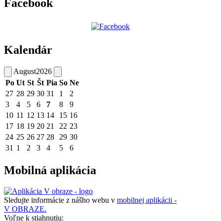
Facebook
Kalendár
August
2026
Po
Ut
St
Št
Pia
So
Ne
27
28
29
30
31
1
2
3
4
5
6
7
8
9
10
11
12
13
14
15
16
17
18
19
20
21
22
23
24
25
26
27
28
29
30
31
1
2
3
4
5
6
Mobilná aplikácia
Sledujte informácie z nášho webu v
mobilnej aplikácii -
V OBRAZE.
Voľne k stiahnutiu: