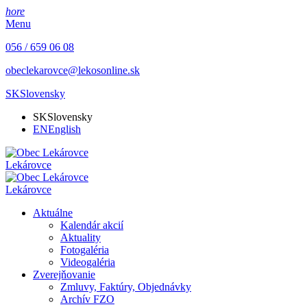
hore
Menu
056 / 659 06 08
obeclekarovce@lekosonline.sk
SK
Slovensky
SK
Slovensky
EN
English
Lekárovce
Lekárovce
Aktuálne
Kalendár akcií
Aktuality
Fotogaléria
Videogaléria
Zverejňovanie
Zmluvy, Faktúry, Objednávky
Archív FZO