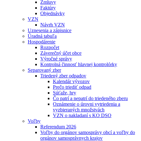
Zmluvy
Faktúry
Objednávky
VZN
Návrh VZN
Uznesenia a zápisnice
Úradná tabuľa
Hospodárenie
Rozpočet
Záverečný účet obce
Výročné správy
Kontrolná činnosť hlavnej kontrolórky
Separovaný zber
Triedený zber odpadov
Kalendár vývozov
Prečo triediť odpad
Súťaže, hry
Čo patrí a nepatrí do triedeného zberu
Oznámenie o úrovni vytriedenia a
vyzbieraných množstvách
VZN o nakladaní s KO DSO
Voľby
Referendum 2026
Voľby do orgánov samosprávy obcí a voľby do
orgánov samosprávnych krajov