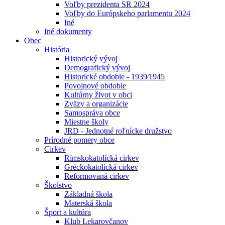
Voľby prezidenta SR 2024
Voľby do Európskeho parlamentu 2024
Iné
Iné dokumenty
Obec
História
Historický vývoj
Demografický vývoj
Historické obdobie - 1939⁄1945
Povojnové obdobie
Kultúrny život v obci
Zväzy a organizácie
Samospráva obce
Miestne školy
JRD - Jednotné roľnícke družstvo
Prírodné pomery obce
Cirkev
Rímskokatolícká cirkev
Gréckokatolícká cirkev
Reformovaná cirkev
Školstvo
Základná škola
Materská škola
Šport a kultúra
Klub Lekarovčanov